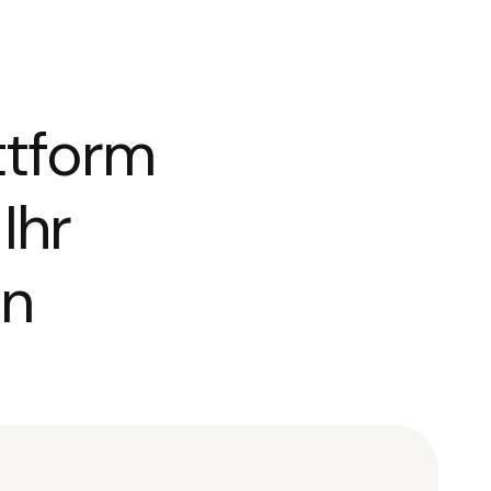
ttform
Ihr
n