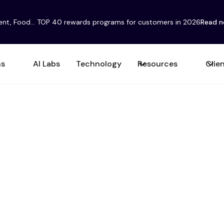
ent, Food... TOP 40 rewards programs for customers in 2026
Read 
ns
AI Labs
Technology
Resources
Clie