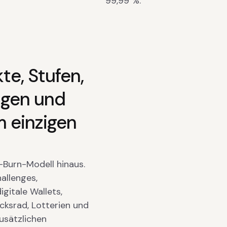
99,99 %.
te, Stufen,
ngen und
m einzigen
-Burn-Modell hinaus.
allenges,
itale Wallets,
cksrad, Lotterien und
usätzlichen