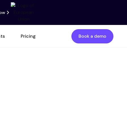
now
nts
Pricing
Book a demo